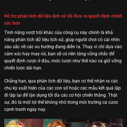
Hỗ trợ phân tích dữ liệu lịch sử để đưa ra quyết định chính
xác hơn
Tính năng vượt trội khác của công cụ này chính là khả
năng phân tích dữ liệu lịch sử, giúp người chơi có cái nhìn
sâu sắc về các xu hướng đang diễn ra. Thay vì chỉ dựa vào
cảm xúc hay may rủi, bạn sẽ có nền tảng vững chắc để
quyết định cược ở đâu, mức cược như thế nào và giữ vững
chiến lược dài hạn.
Chẳng hạn, qua phân tích dữ liệu, bạn có thể nhận ra các
chu kỳ xuất hiện của các con số hoặc các mẫu kết quả lặp
đi lặp lại để tận dụng tối đa các cơ hội chiến thắng. Thật
sự, đó là một lợi thế không nhỏ trong môi trường cá cược
cạnh tranh ngày nay.