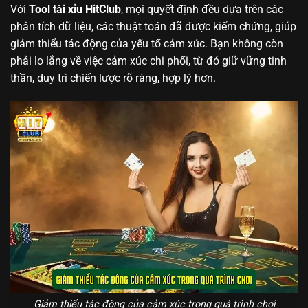
Với
Tool tài xỉu HitClub
, mọi quyết định đều dựa trên các
phân tích dữ liệu, các thuật toán đã được kiểm chứng, giúp
giảm thiểu tác động của yếu tố cảm xúc. Bạn không còn
phải lo lắng về việc cảm xúc chi phối, từ đó giữ vững tinh
thần, duy trì chiến lược rõ ràng, hợp lý hơn.
Giảm thiểu tác động của cảm xúc trong quá trình chơi