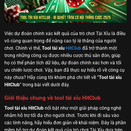
Việc dự đoán chính xác kết quả của trò chơi Tài Xỉu là điều
vô cùng quan trọng để nâng cao tỷ lệ thắng của người
chơi. Chính vì thế,
Tool tài xỉu
HitClub
đã trở thành một
trong những công cụ được nhiều cược thủ săn đón, giúp
họ có thể phân tích dữ liệu, dự đoán chính xác hơn và tối
ưu chiến lược chơi. Vậy, bạn đã thực sự hiểu rõ về công cụ
này chưa? Hãy cùng tôi khám phá chi tiết về “
Tool tài xỉu
HitClub
” trong bài viết dưới đây.
Giới thiệu chung về tool tài xỉu HitClub
Tool tài xỉu HitClub
nổi bật như một giải pháp công nghệ
nhằm hỗ trợ tối đa cho người chơi. Trước khi đi sâu vào
các tính năng, hãy hiểu đơn giản về khái niệm. Đây là phần
mềm hỗ trợ dự đoán kết quả của trò chơi Tài Xỉu dựa trên