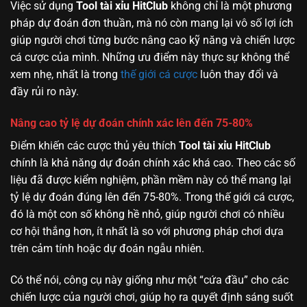
Việc sử dụng
Tool tài xỉu HitClub
không chỉ là một phương
pháp dự đoán đơn thuần, mà nó còn mang lại vô số lợi ích
giúp người chơi từng bước nâng cao kỹ năng và chiến lược
cá cược của mình. Những ưu điểm này thực sự không thể
xem nhẹ, nhất là trong
thế giới cá cược
luôn thay đổi và
đầy rủi ro này.
Nâng cao tỷ lệ dự đoán chính xác lên đến 75-80%
Điểm khiến các cược thủ yêu thích
Tool tài xỉu HitClub
chính là khả năng dự đoán chính xác khá cao. Theo các số
liệu đã được kiểm nghiệm, phần mềm này có thể mang lại
tỷ lệ dự đoán đúng lên đến 75-80%. Trong thế giới cá cược,
đó là một con số không hề nhỏ, giúp người chơi có nhiều
cơ hội thắng hơn, ít nhất là so với phương pháp chơi dựa
trên cảm tính hoặc dự đoán ngẫu nhiên.
Có thể nói, công cụ này giống như một “cứa đầu” cho các
chiến lược của người chơi, giúp họ ra quyết định sáng suốt