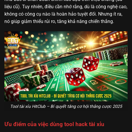
liệu cũ). Tuy nhiên, điều cần nhớ rằng, dù là công nghệ cao,
không có công cụ nào là hoàn hảo tuyệt đối. Nhưng ít ra,
nó giúp giảm thiểu rủi ro, tăng khả năng chiến thắng.
Tool tài xỉu HitClub – Bí quyết tăng cơ hội thắng cược 2025
Ưu điểm của việc dùng tool hack tài xỉu