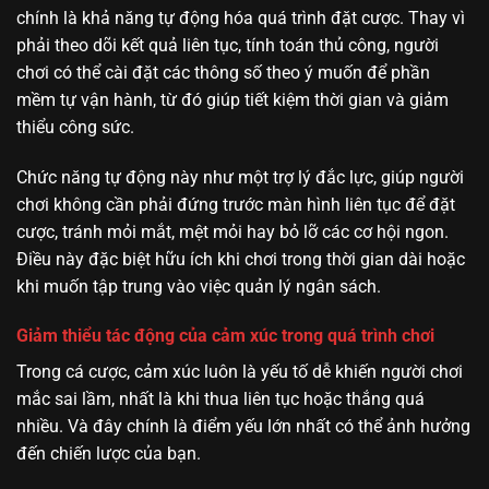
chính là khả năng tự động hóa quá trình đặt cược. Thay vì
phải theo dõi kết quả liên tục, tính toán thủ công, người
chơi có thể cài đặt các thông số theo ý muốn để phần
mềm tự vận hành, từ đó giúp tiết kiệm thời gian và giảm
thiểu công sức.
Chức năng tự động này như một trợ lý đắc lực, giúp người
chơi không cần phải đứng trước màn hình liên tục để đặt
cược, tránh mỏi mắt, mệt mỏi hay bỏ lỡ các cơ hội ngon.
Điều này đặc biệt hữu ích khi chơi trong thời gian dài hoặc
khi muốn tập trung vào việc quản lý ngân sách.
Giảm thiểu tác động của cảm xúc trong quá trình chơi
Trong cá cược, cảm xúc luôn là yếu tố dễ khiến người chơi
mắc sai lầm, nhất là khi thua liên tục hoặc thắng quá
nhiều. Và đây chính là điểm yếu lớn nhất có thể ảnh hưởng
đến chiến lược của bạn.