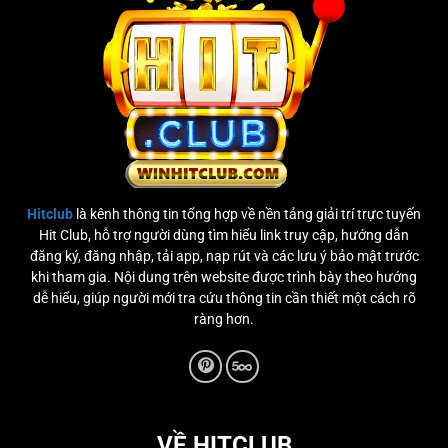
Hitclub
là kênh thông tin tổng hợp về nền tảng giải trí trực tuyến
Hit Club, hỗ trợ người dùng tìm hiểu link truy cập, hướng dẫn
đăng ký, đăng nhập, tải app, nạp rút và các lưu ý bảo mật trước
khi tham gia. Nội dung trên website được trình bày theo hướng
dễ hiểu, giúp người mới tra cứu thông tin cần thiết một cách rõ
ràng hơn.
VỀ HITCLUB