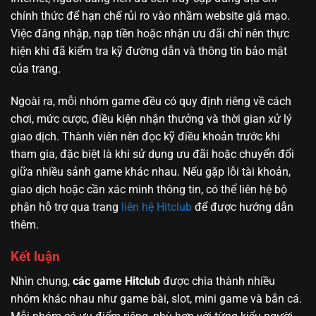
chính thức để hạn chế rủi ro vào nhầm website giả mạo.
Việc đăng nhập, nạp tiền hoặc nhận ưu đãi chỉ nên thực
hiện khi đã kiểm tra kỹ đường dẫn và thông tin bảo mật
của trang.
Ngoài ra, mỗi nhóm game đều có quy định riêng về cách
chơi, mức cược, điều kiện nhận thưởng và thời gian xử lý
giao dịch. Thành viên nên đọc kỹ điều khoản trước khi
tham gia, đặc biệt là khi sử dụng ưu đãi hoặc chuyển đổi
giữa nhiều sảnh game khác nhau. Nếu gặp lỗi tài khoản,
giao dịch hoặc cần xác minh thông tin, có thể liên hệ bộ
phận hỗ trợ qua trang
liên hệ Hitclub
để được hướng dẫn
thêm.
Kết luận
Nhìn chung,
các game Hitclub
được chia thành nhiều
nhóm khác nhau như game bài, slot, mini game và bắn cá.