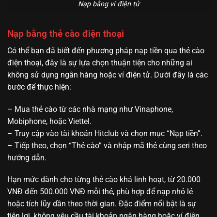
Nạp bằng ví điện tử
Nạp bằng thẻ cào điện thoại
Có thể bạn đã biết đến phương pháp nạp tiền qua thẻ cào
điện thoại, đây là sự lựa chọn thuận tiện cho những ai
không sử dụng ngân hàng hoặc ví điện tử. Dưới đây là các
bước để thực hiện:
– Mua thẻ cào từ các nhà mạng như Vinaphone,
Mobiphone, hoặc Viettel.
– Truy cập vào tài khoản Hitclub và chọn mục “Nạp tiền”.
– Tiếp theo, chọn “Thẻ cào” và nhập mã thẻ cùng seri theo
hướng dẫn.
Hạn mức dành cho từng thẻ cào khá linh hoạt, từ 20.000
VNĐ đến 500.000 VNĐ mỗi thẻ, phù hợp để nạp nhỏ lẻ
hoặc tích lũy dần theo thời gian. Đặc điểm nổi bật là sự
tiện lợi, không yêu cầu tài khoản ngân hàng hoặc ví điện