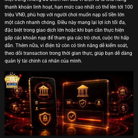
thanh khoản linh hoạt, hạn mức cao nhất có thể lên tới 100
triệu VNĐ, phù hợp với người chơi muốn nạp số tiền lớn
một cách nhanh chóng. Điều này mang lại lợi ích tối đa,
đặc biệt trong giao dịch lớn hoặc khi bạn cần thực hiện
gấp các khoản nạp để tham gia các trò chơi, cuộc thi hấp
dẫn. Thêm nữa, ví điện tử còn có tính năng dễ kiểm soát,
theo dõi transaction trong thời gian thực, giúp bạn dễ dàng
quản lý tài chính cá nhân của mình.