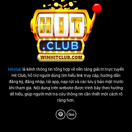
Hitclub
là kênh thông tin tổng hợp về nền tảng giải trí trực tuyến
Hit Club, hỗ trợ người dùng tìm hiểu link truy cập, hướng dẫn
đăng ký, đăng nhập, tải app, nạp rút và các lưu ý bảo mật trước
khi tham gia. Nội dung trên website được trình bày theo hướng
dễ hiểu, giúp người mới tra cứu thông tin cần thiết một cách rõ
ràng hơn.