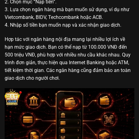
2. Chọn mục “Nạp tiền”.
3. Lựa chọn ngân hàng mà bạn muốn sử dụng, ví dụ như
Vietcombank, BIDV, Techcombank hoặc ACB.
4. Nhập số tiền bạn muốn nạp và xác nhận giao dịch.
Hợp tác với ngân hàng nội địa mang lại nhiều lợi ích về
hạn mức giao dịch. Bạn có thể nạp từ 100.000 VNĐ đến
500 triệu VNĐ, phù hợp với nhiều nhu cầu khác nhau. Quy
trình đơn giản, thực hiện qua Internet Banking hoặc ATM,
tiết kiệm thời gian. Các ngân hàng cũng đảm bảo an toàn
giao dịch cho người chơi.