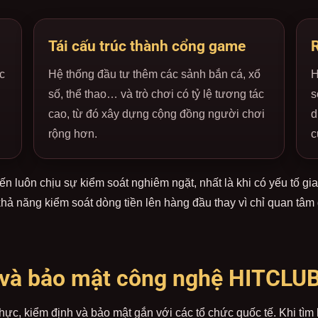
Tái cấu trúc thành cổng game
R
c
Hệ thống đầu tư thêm các sảnh bắn cá, xổ
H
số, thể thao… và trò chơi có tỷ lệ tương tác
s
cao, từ đó xây dựng cộng đồng người chơi
d
rộng hơn.
c
n luôn chịu sự kiểm soát nghiêm ngặt, nhất là khi có yếu tố gia
khả năng kiểm soát dòng tiền lên hàng đầu thay vì chỉ quan tâm 
 và bảo mật công nghệ HITCLU
ực, kiểm định và bảo mật gắn với các tổ chức quốc tế. Khi tìm 