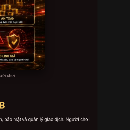
ười chơi
UB
h, bảo mật và quản lý giao dịch. Người chơi