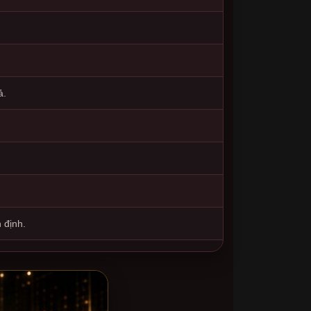
ả.
 định.