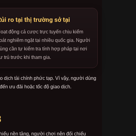
ủi ro tại thị trường sở tại
oạt động cá cược trực tuyến chịu kiểm
oát nghiêm ngặt tại nhiều quốc gia. Người
ùng cần tự kiểm tra tính hợp pháp tại nơi
ư trú trước khi tham gia.
o dịch tài chính phức tạp. Vì vậy, người dùng
đến ưu đãi hoặc tốc độ giao dịch.
B
hiểu nền tảng, người chơi nên đối chiếu