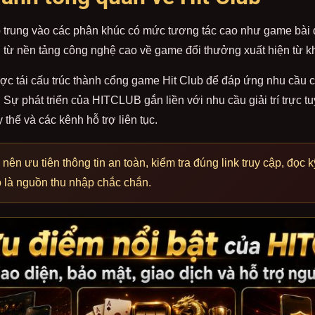
 tập trung vào các phân khúc có mức tương tác cao như game bài 
n từ nền tảng công nghệ cao về game đổi thưởng xuất hiện từ 
 tái cấu trúc thành cổng game Hit Club để đáp ứng nhu cầu chơ
n. Sự phát triển của HITCLUB gắn liền với nhu cầu giải trí trực 
thế và các kênh hỗ trợ liên tục.
nên ưu tiên thông tin an toàn, kiểm tra đúng link truy cập, đọc
o là nguồn thu nhập chắc chắn.