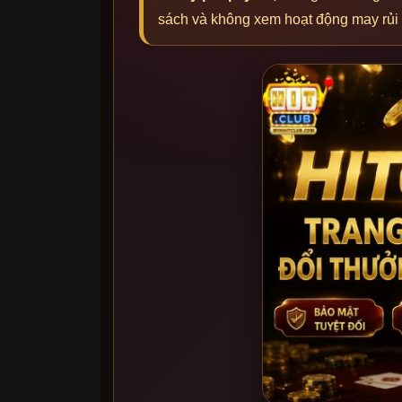
sách và không xem hoạt động may rủi 