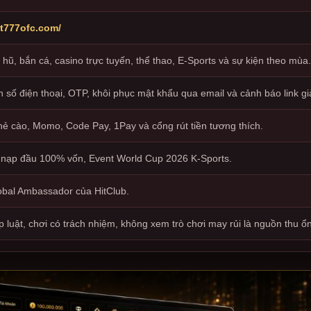
ot777ofc.com/
hũ, bắn cá, casino trực tuyến, thể thao, E-Sports và sự kiện theo mùa.
 số điện thoại, OTP, khôi phục mật khẩu qua email và cảnh báo link gi
hẻ cào, Momo, Code Pay, 1Pay và cổng rút tiền tương thích.
 nạp đầu 100% vốn, Event World Cup 2026 K-Sports.
lobal Ambassador của HitClub.
 luật, chơi có trách nhiệm, không xem trò chơi may rủi là nguồn thu ổn