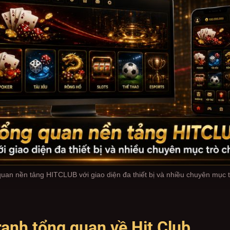
uan nền tảng HITCLUB với giao diện đa thiết bị và nhiều chuyên mục t
ranh tổng quan về Hit Club