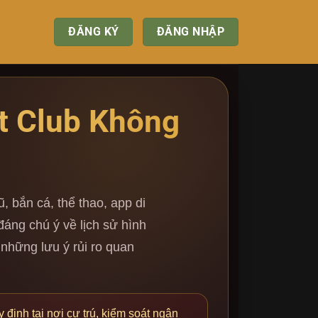
ĐĂNG KÝ
ĐĂNG NHẬP
t Club Không
 bắn cá, thể thao, app di
đáng chú ý về lịch sử hình
 những lưu ý rủi ro quan
định tại nơi cư trú, kiểm soát ngân