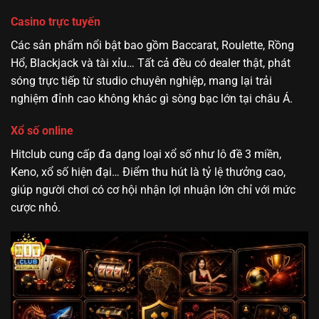
Casino trực tuyến
Các sản phẩm nổi bật bao gồm Baccarat, Roulette, Rồng
Hổ, Blackjack và tài xỉu… Tất cả đều có dealer thật, phát
sóng trực tiếp từ studio chuyên nghiệp, mang lại trải
nghiệm đỉnh cao không khác gì sòng bạc lớn tại châu Á.
Xổ số online
Hitclub cung cấp đa dạng loại xổ số như lô đề 3 miền,
Keno, xổ số hiện đại… Điểm thu hút là tỷ lệ thưởng cao,
giúp người chơi có cơ hội nhận lợi nhuận lớn chỉ với mức
cược nhỏ.