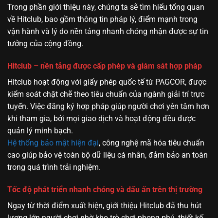
Trong phần giới thiệu này, chúng ta sẽ tìm hiểu tổng quan
về Hitclub, bao gồm thông tin pháp lý, điểm mạnh trong
vận hành và lý do nền tảng nhanh chóng nhận được sự tin
tưởng của cộng đồng.
Hitclub – nền tảng được cấp phép và giám sát hợp pháp
Hitclub hoạt động với giấy phép quốc tế từ PAGCOR, được
kiểm soát chặt chẽ theo tiêu chuẩn của ngành giải trí trực
tuyến. Việc đăng ký hợp pháp giúp người chơi yên tâm hơn
khi tham gia, bởi mọi giao dịch và hoạt động đều được
quản lý minh bạch.
Hệ thống bảo mật hiện đại
, công nghệ mã hóa tiêu chuẩn
cao giúp bảo vệ toàn bộ dữ liệu cá nhân, đảm bảo an toàn
trong quá trình trải nghiệm.
Tốc độ phát triển nhanh chóng và dấu ấn trên thị trường
Ngay từ thời điểm xuất hiện, giới thiệu Hitclub đã thu hút
lượng lớn người chơi nhờ kho trò chơi phong phú, thiết kế