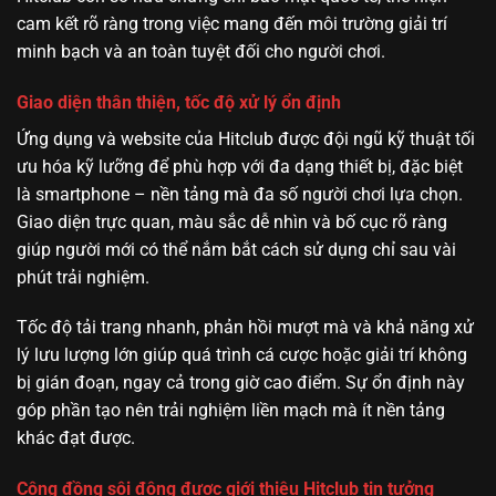
cam kết rõ ràng trong việc mang đến môi trường giải trí
minh bạch và an toàn tuyệt đối cho người chơi.
Giao diện thân thiện, tốc độ xử lý ổn định
Ứng dụng và website của Hitclub được đội ngũ kỹ thuật tối
ưu hóa kỹ lưỡng để phù hợp với đa dạng thiết bị, đặc biệt
là smartphone – nền tảng mà đa số người chơi lựa chọn.
Giao diện trực quan, màu sắc dễ nhìn và bố cục rõ ràng
giúp người mới có thể nắm bắt cách sử dụng chỉ sau vài
phút trải nghiệm.
Tốc độ tải trang nhanh, phản hồi mượt mà và khả năng xử
lý lưu lượng lớn giúp quá trình cá cược hoặc giải trí không
bị gián đoạn, ngay cả trong giờ cao điểm. Sự ổn định này
góp phần tạo nên trải nghiệm liền mạch mà ít nền tảng
khác đạt được.
Cộng đồng sôi động được giới thiệu Hitclub tin tưởng