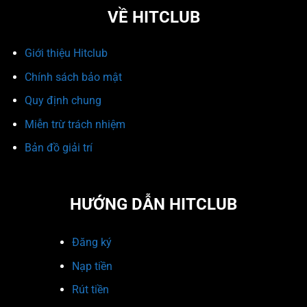
VỀ HITCLUB
Giới thiệu Hitclub
Chính sách bảo mật
Quy định chung
Miễn trừ trách nhiệm
Bản đồ giải trí
HƯỚNG DẪN HITCLUB
Đăng ký
Nạp tiền
Rút tiền