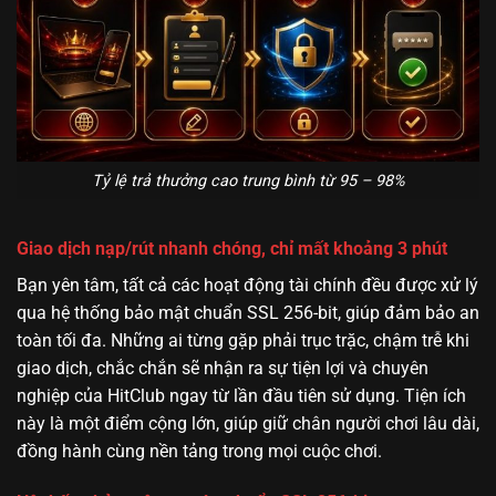
Tỷ lệ trả thưởng cao trung bình từ 95 – 98%
Giao dịch nạp/rút nhanh chóng, chỉ mất khoảng 3 phút
Bạn yên tâm, tất cả các hoạt động tài chính đều được xử lý
qua hệ thống bảo mật chuẩn SSL 256-bit, giúp đảm bảo an
toàn tối đa. Những ai từng gặp phải trục trặc, chậm trễ khi
giao dịch, chắc chắn sẽ nhận ra sự tiện lợi và chuyên
nghiệp của HitClub ngay từ lần đầu tiên sử dụng. Tiện ích
này là một điểm cộng lớn, giúp giữ chân người chơi lâu dài,
đồng hành cùng nền tảng trong mọi cuộc chơi.