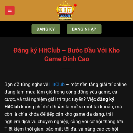
Bỏ
qua
nội
dung
ĐĂNG KÝ
ĐĂNG NHẬP
Đăng ký HitClub – Bước Đầu Với Kho
Game Đỉnh Cao
Bạn đã từng nghe về
HitClub
– một nền tảng giải trí online
đang làm mưa làm gió trong cộng đồng yêu game, cá
cược, và trải nghiệm giải trí trực tuyến? Việc
đăng ký
HitClub
không chỉ đơn thuần là mở ra một tài khoản, mà
còn là chìa khóa để tiếp cận kho game đa dạng, trải
nghiệm dịch vụ chuyên nghiệp, cùng với cơ hội thắng lớn.
Tiết kiệm thời gian, bảo mật tối đa, và nâng cao cơ hội