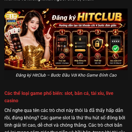
Đăng ký HitClub – Bước Đầu Với Kho Game Đỉnh Cao
Các thể loại game phổ biến: slot, bắn cá, tài xỉu, live
casino
Chỉ nghe qua tên các trò chơi này thôi là đã thấy hấp dẫn
rồi, đúng không? Các game slot là thứ thu hút số đông bởi
tính giải trí cao, dễ chơi và chóng thắng. Các trò chơi bắn