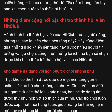
chiến thắng – tất cả những thứ đó đều nằm trong bàn tay
bạn khi chọn bước vào thế giới HitClub.
Những điểm cộng nổi bật khi trở thành hội viên
HitClub
Hành trình trở thành hội viên của HitClub thực sự dễ dàng,
nhưng tại sao lại nên chọn nền tảng này? Hãy cùng điểm
qua những lí do khiến nền tảng này được nhiều người tin
tưởng và lựa chọn, cũng như những lợi ích mà bạn sẽ nhận
được khi chính thức trở thành hội viên của HitClub.
Kho game đa dạng với hơn 500 trò chơi phong phú
Thật khó có thể tìm được đâu đó một nền tảng game
online có kho trò chơi khổng lồ như HitClub. Với hơn 500
tựa game từ các thể loại khác nhau, bạn sẽ dễ dàng tìm
được thứ phù hợp với sở thích của mình. Các trò chơi luôn
được cập nhật mới hàng tuần, giúp mang lại trải nghiệm
mới mẻ và không khiến người chơi bị chán.