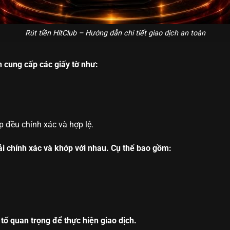
Rút tiền HitClub – Hướng dẫn chi tiết giao dịch an toàn
 cung cấp các giấy tờ như:
 đều chính xác và hợp lệ.
ải chính xác và khớp với nhau. Cụ thể bao gồm:
tố quan trọng để thực hiện giao dịch.