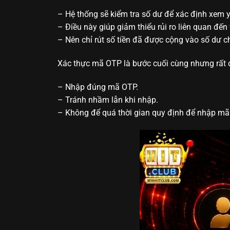
– Hệ thống sẽ kiểm tra số dư để xác định xem y
– Điều này giúp giảm thiểu rủi ro liên quan đến 
– Nên chỉ rút số tiền đã được cộng vào số dư ch
Xác thực mã OTP là bước cuối cùng nhưng rất 
– Nhập đúng mã OTP.
– Tránh nhầm lẫn khi nhập.
– Không để quá thời gian quy định để nhập mã