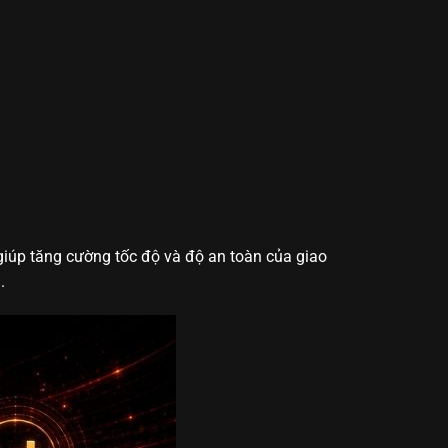
iúp tăng cường tốc độ và độ an toàn của giao
.