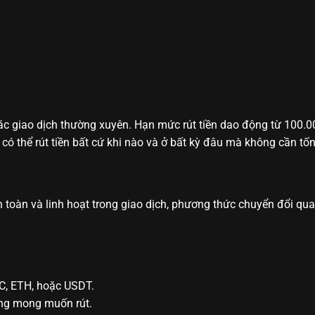
các giao dịch thường xuyên. Hạn mức rút tiền dao động từ 100.0
có thể rút tiền bất cứ khi nào và ở bất kỳ đâu mà không cần tốn
toàn và linh hoạt trong giao dịch, phương thức chuyển đổi qua 
C, ETH, hoặc USDT.
ợng mong muốn rút.