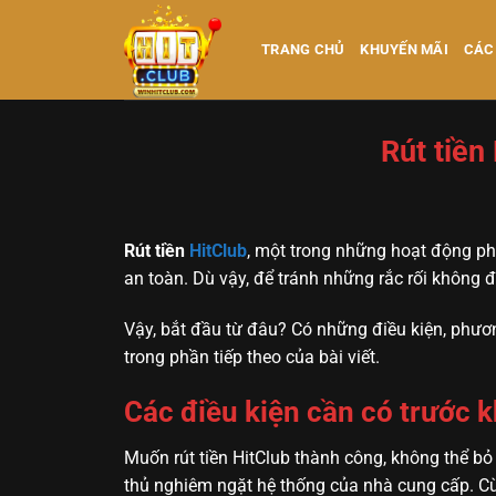
Bỏ
qua
TRANG CHỦ
KHUYẾN MÃI
CÁC
nội
dung
Rút tiền
Rút tiền
HitClub
, một trong những hoạt động ph
an toàn. Dù vậy, để tránh những rắc rối không đ
Vậy, bắt đầu từ đâu? Có những điều kiện, phươ
trong phần tiếp theo của bài viết.
Các điều kiện cần có trước kh
Muốn rút tiền HitClub thành công, không thể bỏ
thủ nghiêm ngặt hệ thống của nhà cung cấp. 