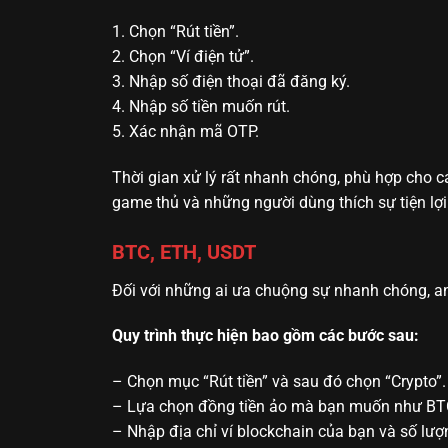
1. Chọn “Rút tiền”.
2. Chọn “Ví điện tử”.
3. Nhập số điện thoại đã đăng ký.
4. Nhập số tiền muốn rút.
5. Xác nhận mã OTP.
Thời gian xử lý rất nhanh chóng, phù hợp cho 
game thủ và những người dùng thích sự tiện lợi 
BTC, ETH, USDT
Đối với những ai ưa chuộng sự nhanh chóng, an 
Quy trình thực hiện bao gồm các bước sau:
– Chọn mục “Rút tiền” và sau đó chọn “Crypto”.
– Lựa chọn đồng tiền ảo mà bạn muốn như BT
– Nhập địa chỉ ví blockchain của bạn và số lư