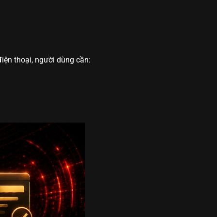
iện thoại, người dùng cần: