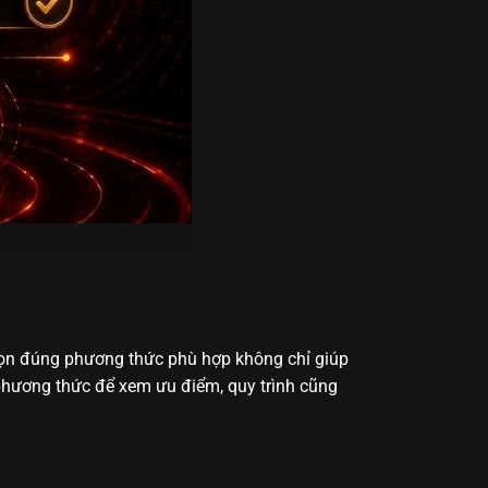
 chọn đúng phương thức phù hợp không chỉ giúp
g phương thức để xem ưu điểm, quy trình cũng