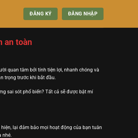
ĐĂNG KÝ
ĐĂNG NHẬP
h an toàn
ời quan tâm bởi tính tiện lợi, nhanh chóng và
n trọng trước khi bắt đầu.
ng sai sót phổ biến? Tất cả sẽ được bật mí
c hiện, lại đảm bảo mọi hoạt động của bạn tuân
 nhé.