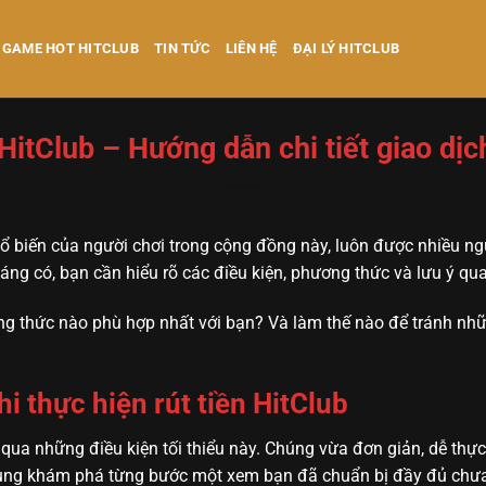
 GAME HOT HITCLUB
TIN TỨC
LIÊN HỆ
ĐẠI LÝ HITCLUB
 HitClub – Hướng dẫn chi tiết giao dịc
ổ biến của người chơi trong cộng đồng này, luôn được nhiều ngư
áng có, bạn cần hiểu rõ các điều kiện, phương thức và lưu ý qua
ng thức nào phù hợp nhất với bạn? Và làm thế nào để tránh nhữ
i thực hiện rút tiền HitClub
 qua những điều kiện tối thiểu này. Chúng vừa đơn giản, dễ thự
Cùng khám phá từng bước một xem bạn đã chuẩn bị đầy đủ chưa