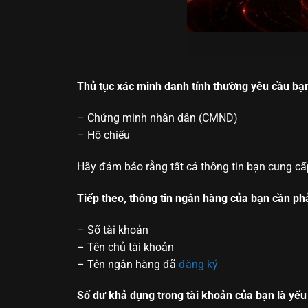
Thủ tục xác minh danh tính thường yêu cầu bạn
– Chứng minh nhân dân (CMND)
– Hộ chiếu
Hãy đảm bảo rằng tất cả thông tin bạn cung cấp
Tiếp theo, thông tin ngân hàng của bạn cần ph
– Số tài khoản
– Tên chủ tài khoản
– Tên ngân hàng đã
đăng ký
Số dư khả dụng trong tài khoản của bạn là yếu 