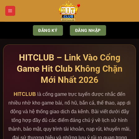
Bỏ
qua
nội
dung
ĐĂNG KÝ
ĐĂNG NHẬP
HITCLUB – Link Vào Cổng
Game Hit Club Không Chặn
Mới Nhất 2026
HITCLUB
là cổng game trực tuyến được nhắc đến
nhiều nhờ kho game bài, nổ hũ, bắn cá, thể thao, app di
động và hệ thống giao dịch đa kênh. Bài viết dưới đây
tổng hợp đầy đủ các điểm đáng chú ý về lịch sử hình
thành, bảo mật, quy trình tài khoản, nạp rút, khuyến mãi,
đại sứ thương hiệu và những lưu ý rủi ro quan trọng