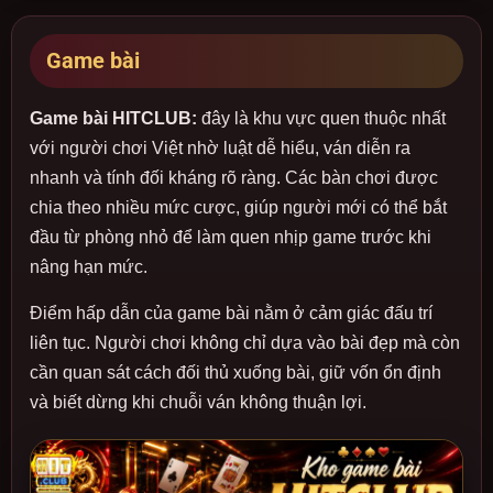
Game bài
Game bài HITCLUB:
đây là khu vực quen thuộc nhất
với người chơi Việt nhờ luật dễ hiểu, ván diễn ra
nhanh và tính đối kháng rõ ràng. Các bàn chơi được
chia theo nhiều mức cược, giúp người mới có thể bắt
đầu từ phòng nhỏ để làm quen nhịp game trước khi
nâng hạn mức.
Điểm hấp dẫn của game bài nằm ở cảm giác đấu trí
liên tục. Người chơi không chỉ dựa vào bài đẹp mà còn
cần quan sát cách đối thủ xuống bài, giữ vốn ổn định
và biết dừng khi chuỗi ván không thuận lợi.