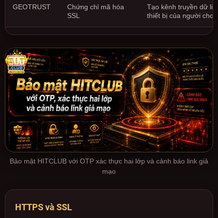
GEOTRUST
Chứng chỉ mã hóa
Tạo kênh truyền dữ li
SSL
thiết bị của người chơ
Bảo mật HITCLUB với OTP xác thực hai lớp và cảnh báo link giả
mạo
HTTPS và SSL