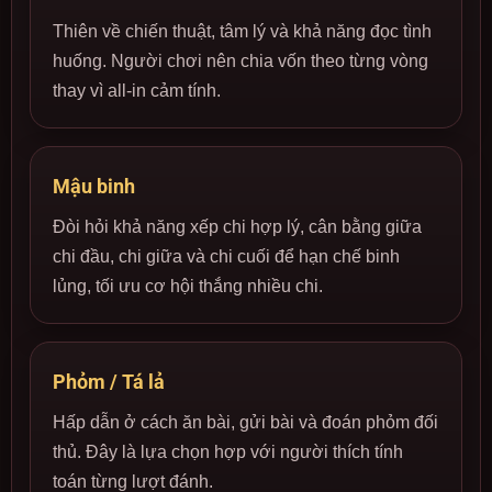
Thiên về chiến thuật, tâm lý và khả năng đọc tình
huống. Người chơi nên chia vốn theo từng vòng
thay vì all-in cảm tính.
Mậu binh
Đòi hỏi khả năng xếp chi hợp lý, cân bằng giữa
chi đầu, chi giữa và chi cuối để hạn chế binh
lủng, tối ưu cơ hội thắng nhiều chi.
Phỏm / Tá lả
Hấp dẫn ở cách ăn bài, gửi bài và đoán phỏm đối
thủ. Đây là lựa chọn hợp với người thích tính
toán từng lượt đánh.