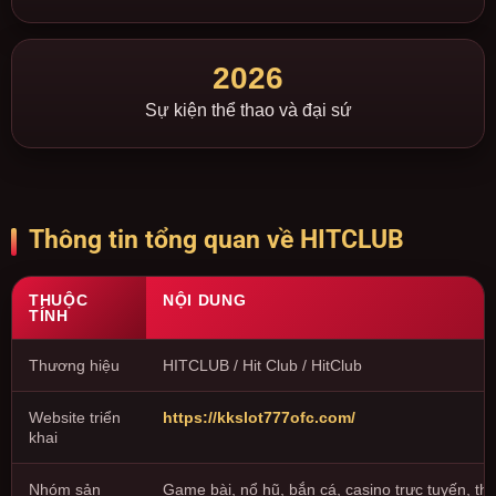
2026
Sự kiện thể thao và đại sứ
Thông tin tổng quan về HITCLUB
THUỘC
NỘI DUNG
TÍNH
Thương hiệu
HITCLUB / Hit Club / HitClub
Website triển
https://kkslot777ofc.com/
khai
Nhóm sản
Game bài, nổ hũ, bắn cá, casino trực tuyến, th