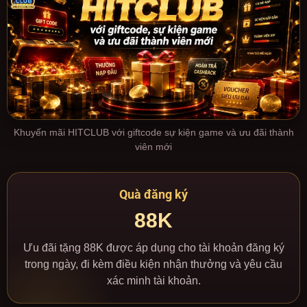
Khuyến mãi HITCLUB với giftcode sự kiện game và ưu đãi thành
viên mới
Quà đăng ký
88K
Ưu đãi tặng 88K được áp dụng cho tài khoản đăng ký
trong ngày, đi kèm điều kiện nhận thưởng và yêu cầu
xác minh tài khoản.