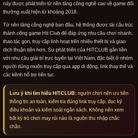
này được phát triển từ nền tảng công nghệ cao về game đổi
thưởng xuất hiện từ khoảng 2018.
Từ nền tảng công nghệ ban đầu, hệ thống được tái cấu trúc
thành cổng game Hit Club để đáp ứng nhu cầu chơi nhanh,
thao tác gọn, truy cập linh hoạt trên nhiều thiết bị và giao
dịch thuận tiện hơn. Sự phát triển của HITCLUB gắn liền
với nhu cầu giải trí trực tuyến tại Việt Nam, đặc biệt ở nhóm
người dùng muốn truy cập qua app di động, link thay thế và
các kênh hỗ trợ liên tục.
Lưu ý khi tìm hiểu HITCLUB:
người chơi nên ưu tiên
thông tin an toàn, kiểm tra đúng link truy cập, đọc kỹ
điều khoản và kiểm soát ngân sách. Không nên xem
bất kỳ trò chơi may rủi nào là nguồn thu nhập chắc
chắn.