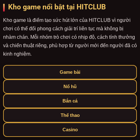
Kho game nổi bật tại HITCLUB
Kho game là điểm tạo sức hút lớn của HITCLUB vì người
chơi có thể đổi phong cách giải trí liên tục mà không bị
nhàm chán. Mỗi nhóm trò chơi có nhịp độ, cách tính thưởng
và chiến thuật riêng, phù hợp từ người mới đến người đã có
kinh nghiệm.
Game bài
Nổ hũ
Bắn cá
Thể thao
Casino