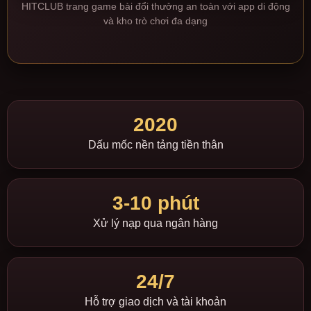
HITCLUB trang game bài đổi thưởng an toàn với app di động
và kho trò chơi đa dạng
2020
Dấu mốc nền tảng tiền thân
3-10 phút
Xử lý nạp qua ngân hàng
24/7
Hỗ trợ giao dịch và tài khoản