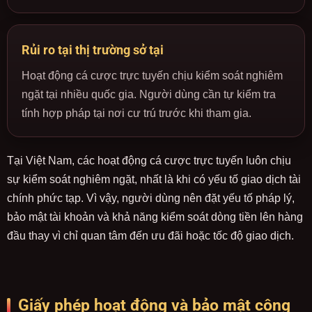
Rủi ro tại thị trường sở tại
Hoạt động cá cược trực tuyến chịu kiểm soát nghiêm
ngặt tại nhiều quốc gia. Người dùng cần tự kiểm tra
tính hợp pháp tại nơi cư trú trước khi tham gia.
Tại Việt Nam, các hoạt động cá cược trực tuyến luôn chịu
sự kiểm soát nghiêm ngặt, nhất là khi có yếu tố giao dịch tài
chính phức tạp. Vì vậy, người dùng nên đặt yếu tố pháp lý,
bảo mật tài khoản và khả năng kiểm soát dòng tiền lên hàng
đầu thay vì chỉ quan tâm đến ưu đãi hoặc tốc độ giao dịch.
Giấy phép hoạt động và bảo mật công