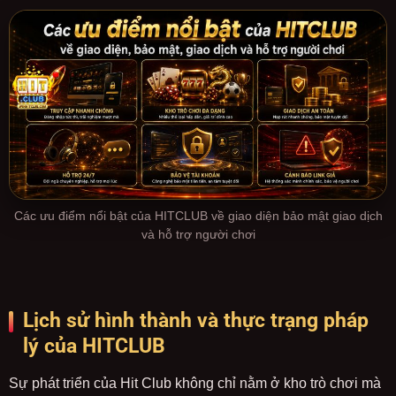
Các ưu điểm nổi bật của HITCLUB về giao diện bảo mật giao dịch
và hỗ trợ người chơi
Lịch sử hình thành và thực trạng pháp
lý của HITCLUB
Sự phát triển của Hit Club không chỉ nằm ở kho trò chơi mà