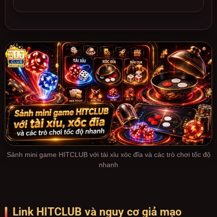
Sảnh mini game HITCLUB với tài xỉu xóc đĩa và các trò chơi tốc độ
nhanh
Link HITCLUB và nguy cơ giả mạo